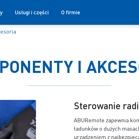
y
Usługi i części
O firmie
esoria
PONENTY I AKCES
Sterowanie ra
ABURemote zapewnia komf
ładunków o dużych masach
urządzeniem z najbezpieczn