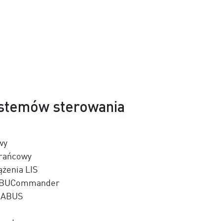
stemów sterowania
wy
krańcowy
żenia LIS
 ABUCommander
y ABUS