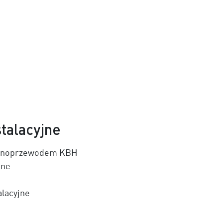
talacyjne
szynoprzewodem KBH
lne
alacyjne