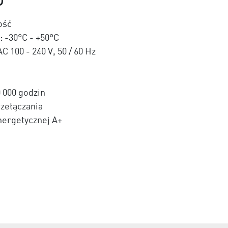
ość
 -30°C - +50°C
 100 - 240 V, 50 / 60 Hz
 000 godzin
rzełączania
nergetycznej A+