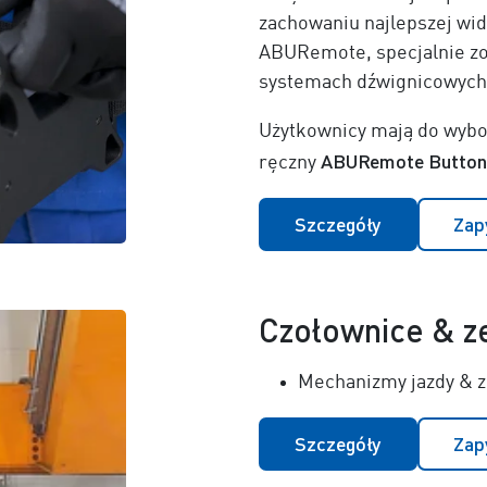
zachowaniu najlepszej wid
ABURemote, specjalnie zo
systemach dźwignicowych 
Użytkownicy mają do wybo
ABURemote Button
ręczny
Szczegóły
Zap
Czołownice & z
Mechanizmy jazdy & 
Szczegóły
Zap