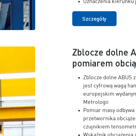
Oznaczenia kierunku 
Szczegóły
Zblocze dolne 
pomiarem obcią
Zblocze dolne ABUS 
jest cyfrową wagą han
europejskim wydanym 
Metrologii
Pomiar masy odbywa 
przetwornika obciążen
czujnikiem tensomet
Wskaźnik obciążenia z