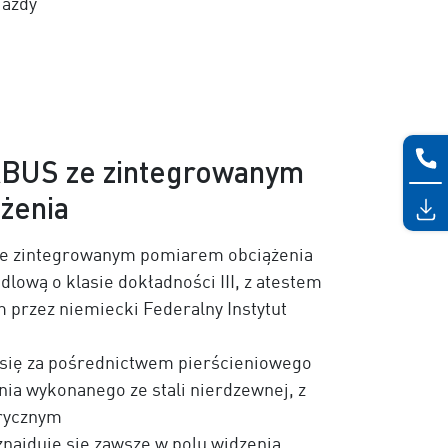
jazdy
ABUS ze zintegrowanym
żenia
ze zintegrowanym pomiarem obciążenia
dlową o klasie dokładności III, z atestem
przez niemiecki Federalny Instytut
się za pośrednictwem pierścieniowego
ia wykonanego ze stali nierdzewnej, z
rycznym
najduje się zawsze w polu widzenia