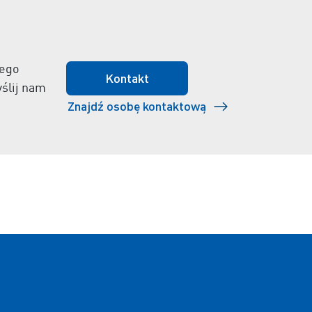
wego
Kontakt
ślij nam
Znajdź osobę kontaktową