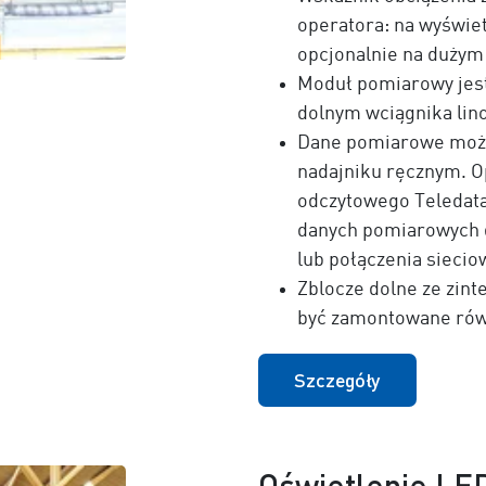
operatora: na wyświe
opcjonalnie na dużym
Moduł pomiarowy jest
dolnym wciągnika li
Dane pomiarowe możn
nadajniku ręcznym. O
odczytowego Teledat
danych pomiarowych 
lub połączenia siecio
Zblocze dolne ze zi
być zamontowane rów
Szczegóły
Oświetlenie LE