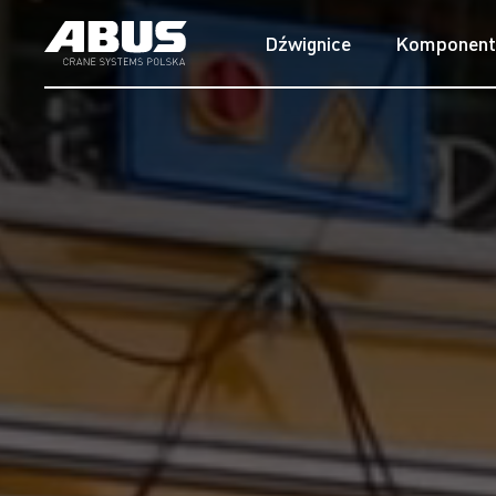
Dźwignice
Komponent