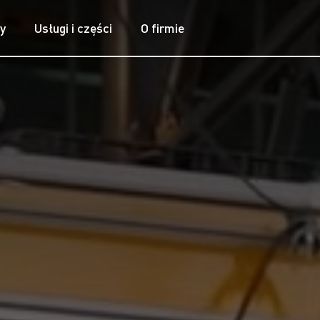
y
Usługi i części
O firmie