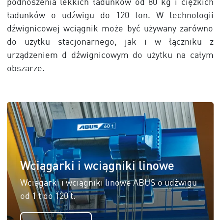
podnoszenia lekkich ładunków od 80 kg i ciężkich
ładunków o udźwigu do 120 ton. W technologii
dźwignicowej wciągnik może być używany zarówno
do użytku stacjonarnego, jak i w łączniku z
urządzeniem d dźwignicowym do użytku na całym
obszarze.
Wciągarki i wciągniki linowe
Wciągarki i wciągniki linowe ABUS o udźwigu
od 1 t do 120 t.