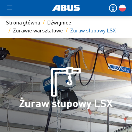
Strona główna
Dźwignice
Żurawie warsztatowe
Żuraw słupowy LSX
Żuraw słupowy LSX