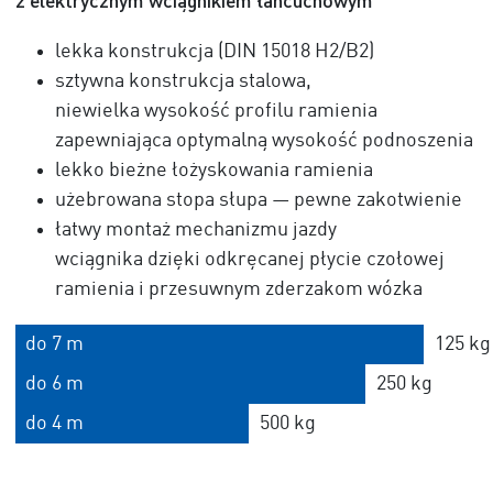
z elektrycznym wciągnikiem łańcuchowym
lekka konstrukcja (DIN 15018 H2/B2)
sztywna konstrukcja stalowa,
niewielka wysokość profilu ramienia
zapewniająca optymalną wysokość podnoszenia
lekko bieżne łożyskowania ramienia
użebrowana stopa słupa — pewne zakotwienie
łatwy montaż mechanizmu jazdy
wciągnika dzięki odkręcanej płycie czołowej
ramienia i przesuwnym zderzakom wózka
do 7 m
125 kg
do 6 m
250 kg
do 4 m
500 kg