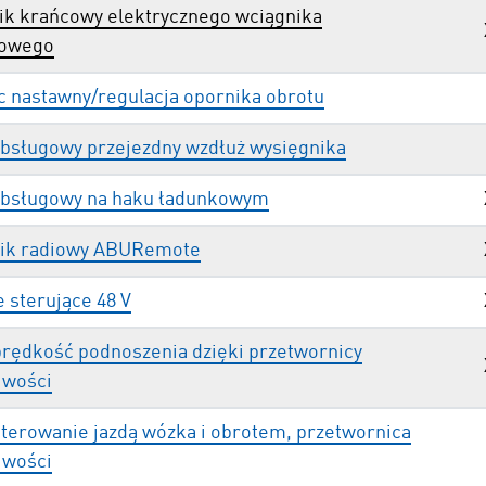
ik krańcowy elektrycznego wciągnika
howego
 nastawny/regulacja opornika obrotu
bsługowy przejezdny wzdłuż wysięgnika
bsługowy na haku ładunkowym
ik radiowy ABURemote
 sterujące 48 V
prędkość podnoszenia dzięki przetwornicy
iwości
sterowanie jazdą wózka i obrotem, przetwornica
iwości