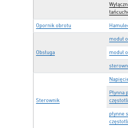
Wyłączn
łańcuc
Opornik obrotu
Hamulec
moduł o
Obsługa
moduł o
sterown
Napięcie
Płynna 
Sterownik
częstotl
płynne 
częstotl