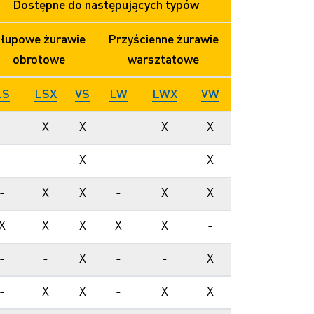
Dostępne do następujących typów
łupowe żurawie
Przyścienne żurawie
obrotowe
warsztatowe
LS
LSX
VS
LW
LWX
VW
-
X
X
-
X
X
-
-
X
-
-
X
-
X
X
-
X
X
X
X
X
X
X
-
-
-
X
-
-
X
-
X
X
-
X
X