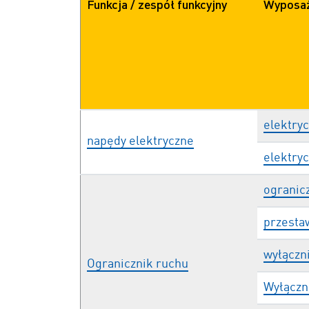
Funkcja / zespół funkcyjny
Wyposaż
elektry
napędy elektryczne
elektry
ogranicz
przesta
wyłączn
Ogranicznik ruchu
Wyłączn