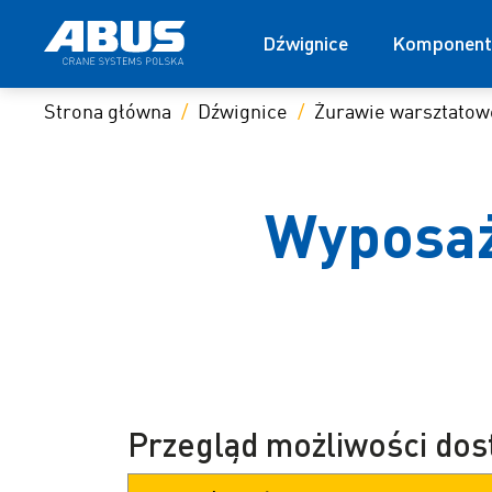
Dźwignice
Komponent
Strona główna
Dźwignice
Żurawie warsztatow
Wyposaż
Przegląd możliwości do