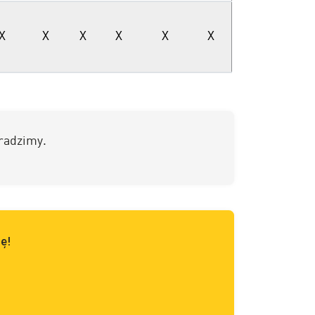
X
X
X
X
X
X
radzimy.
ę!