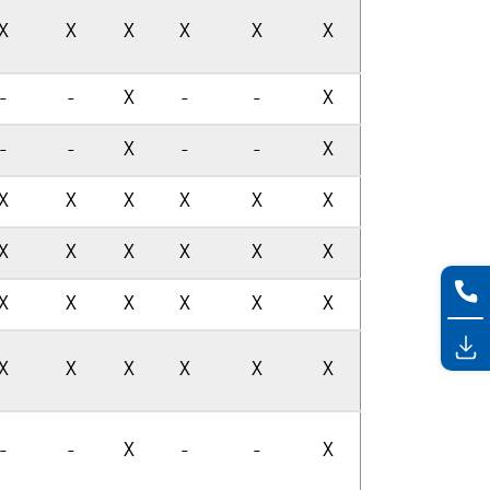
X
X
X
X
X
X
-
-
X
-
-
X
-
-
X
-
-
X
X
X
X
X
X
X
X
X
X
X
X
X
X
X
X
X
X
X
X
X
X
X
X
X
-
-
X
-
-
X