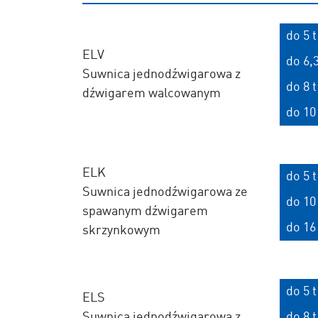
do 5 t
ELV
do 6,3
Suwnica jednodźwigarowa z
do 8 t
dźwigarem walcowanym
do 10 
ELK
do 5 t
Suwnica jednodźwigarowa ze
do 10 
spawanym dźwigarem
do 16 
skrzynkowym
do 5 t
ELS
Suwnica jednodźwigarowa z
do 8 t