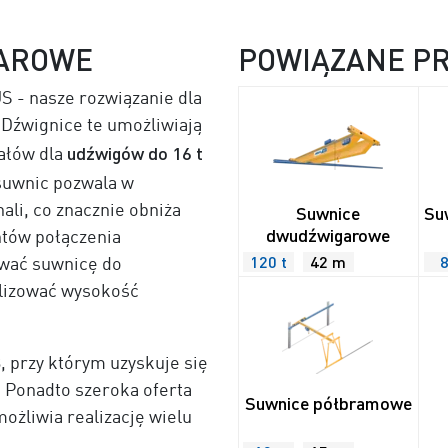
GAROWE
POWIĄZANE P
 - nasze rozwiązanie dla
Dźwignice te umożliwiają
udźwigów do 16 t
ałów dla
 suwnic pozwala w
li, co znacznie obniża
Suwnice
Su
dwudźwigarowe
ntów połączenia
120 t
42 m
8
wać suwnicę do
alizować wysokość
3, przy którym uzyskuje się
 Ponadto szeroka oferta
Suwnice półbramowe
żliwia realizację wielu