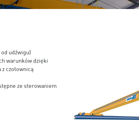
i od udźwigu)
ch warunków dzięki
 z czołownicą
ostępne ze sterowaniem