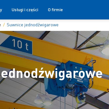
y
Usługi i części
O firmie
e
Suwnice jednodźwigarowe
jednodźwigarowe