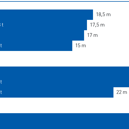
18,5 m
 t
17,5 m
17 m
t
15 m
t
t
22 m