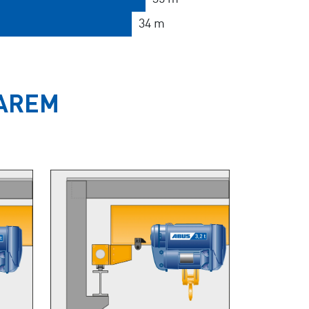
34 m
GAREM