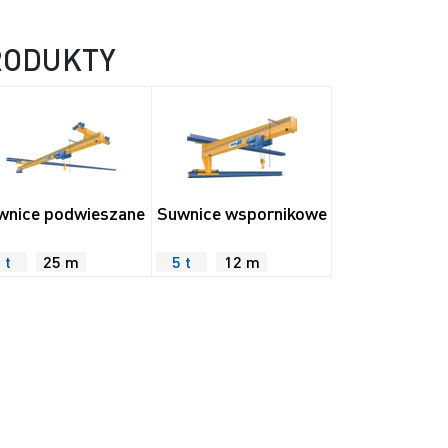
RODUKTY
wnice podwieszane
Suwnice wspornikowe
 t
25 m
5 t
12 m