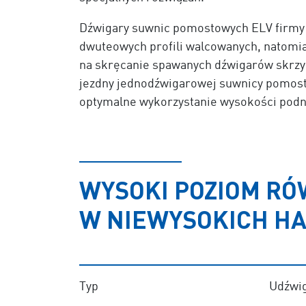
Dźwigary suwnic pomostowych ELV firmy
dwuteowych profili walcowanych, natomia
na skręcanie spawanych dźwigarów skrz
jezdny jednodźwigarowej suwnicy pomos
optymalne wykorzystanie wysokości podn
WYSOKI POZIOM RÓ
W NIEWYSOKICH H
Typ
Udźwig