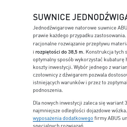
SUWNICE JEDNODŹWI
Jednodźwigarowe natorowe suwnice ABUS
prawie każdego przypadku zastosowania. 
racjonalne rozwiązanie przepływu materi
rozpiętości do 38,5 m
i
. Konstrukcja tych
optymalny sposób wykorzystać kubaturę ha
koszty inwestycji. Wybór jednego z waria
czołownicy z dźwigarem pozwala dostoso
istniejących warunków i przez to zoptym
podnoszenia.
Dla nowych inwestycji zaleca się wariant 
najmniejsze odległości dojazdowe wózka.
wyposażenia dodatkowego
firmy ABUS umo
specjalnych rozwiązań.