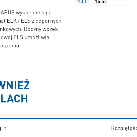
10 t
15 m
 ABUS wykonane są z
st ELK i ELS z odpornych
ynkowych. Boczny wózek
towej ELS umożliwia
oszenia.
WNIEŻ
ALACH
 [t]
Rozpiętoś