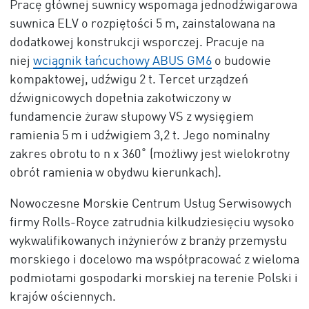
Pracę głównej suwnicy wspomaga jednodźwigarowa
suwnica ELV o rozpiętości 5 m, zainstalowana na
dodatkowej konstrukcji wsporczej. Pracuje na
niej
wciągnik łańcuchowy ABUS GM6
o budowie
kompaktowej, udźwigu 2 t. Tercet urządzeń
dźwignicowych dopełnia zakotwiczony w
fundamencie żuraw słupowy VS z wysięgiem
ramienia 5 m i udźwigiem 3,2 t. Jego nominalny
zakres obrotu to n x 360˚ (możliwy jest wielokrotny
obrót ramienia w obydwu kierunkach).
Nowoczesne Morskie Centrum Usług Serwisowych
firmy Rolls-Royce zatrudnia kilkudziesięciu wysoko
wykwalifikowanych inżynierów z branży przemysłu
morskiego i docelowo ma współpracować z wieloma
podmiotami gospodarki morskiej na terenie Polski i
krajów ościennych.