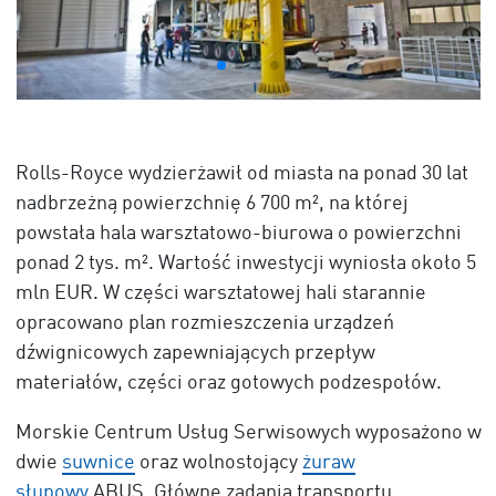
Rolls-Royce wydzierżawił od miasta na ponad 30 lat
nadbrzeżną powierzchnię 6 700 m², na której
powstała hala warsztatowo-biurowa o powierzchni
ponad 2 tys. m². Wartość inwestycji wyniosła około 5
mln EUR. W części warsztatowej hali starannie
opracowano plan rozmieszczenia urządzeń
dźwignicowych zapewniających przepływ
materiałów, części oraz gotowych podzespołów.
Morskie Centrum Usług Serwisowych wyposażono w
dwie
suwnice
oraz wolnostojący
żuraw
słupowy
ABUS. Główne zadania transportu