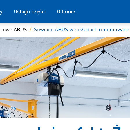
y
Usługi i części
O firmie
nicowe ABUS
Suwnice ABUS w zakładach renomowaneg