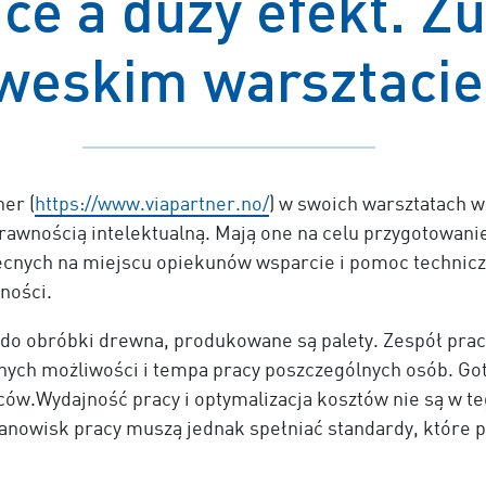
ce a duży efekt. 
weskim warsztaci
er (
https://www.viapartner.no/
) w swoich warsztatach w
rawnością intelektualną. Mają one na celu przygotowani
becnych na miejscu opiekunów wsparcie i pomoc technic
ności.
o obróbki drewna, produkowane są palety. Zespół pracu
lnych możliwości i tempa pracy poszczególnych osób. Go
ów.Wydajność pracy i optymalizacja kosztów nie są w t
anowisk pracy muszą jednak spełniać standardy, które 