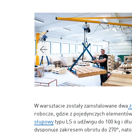
W warsztacie zostały zainstalowane dwa
ż
robocze, gdzie z pojedynczych elementów
słupowy
typu LS o udźwigu do 100 kg i dł
dysponuje zakresem obrotu do 270°, natom