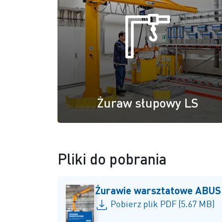
Żuraw słupowy LS
Pliki do pobrania
Żurawie warsztatowe ABUS
Pobierz plik PDF (5.67 MB)