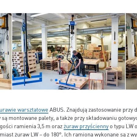
urawie warsztatowe
ABUS. Znajdują zastosowanie przy d
 są montowane palety, a także przy składowaniu gotowy
ugości ramienia 3,5 m oraz
żuraw przyścienny
o typu LW o
iast żuraw LW – do 180°. Ich ramiona wykonane są z wyt