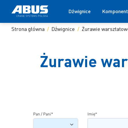
Dźwignice
Komponent
Strona główna
Dźwignice
Żurawie warsztatow
Żurawie war
Pan / Pani*
Imię*