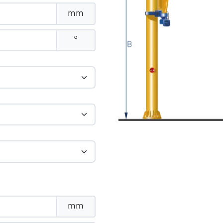
mm
°
mm