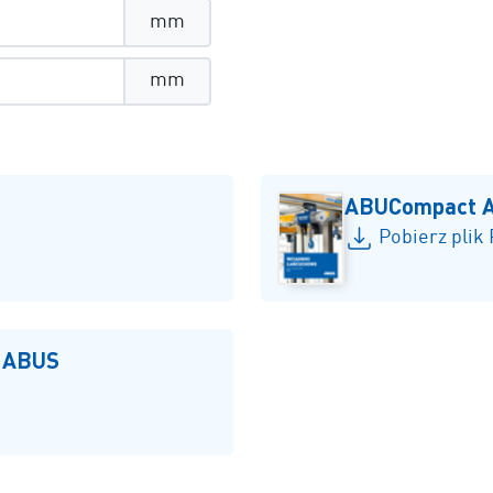
mm
mm
ABUCompact 
Pobierz plik
e ABUS