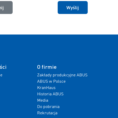
ij
Wyślij
ści
O firmie
ne
Zakłady produkcyjne ABUS
ABUS w Polsce
KranHaus
Historia ABUS
Media
Do pobrania
Rekrutacja