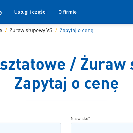
y
Usługi i części
O firmie
e
Żuraw słupowy VS
Zapytaj o cenę
sztatowe / Żuraw 
Zapytaj o cenę
Nazwisko*