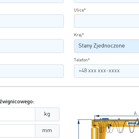
Ulica*
Kraj*
Telefon*
źwignicowego:
kg
mm