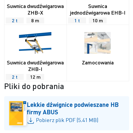
Suwnica dwudźwigarowa
Suwnica
ZHB-X
jednodźwigarowa EHB-I
2 t
8 m
1 t
10 m
Suwnica dwudźwigarowa
Zamocowania
ZHB-I
2 t
12 m
Pliki do pobrania
Lekkie dźwignice podwieszane HB
firmy ABUS
Pobierz plik PDF (5.41 MB)