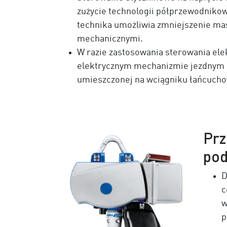
zużycie technologii półprzewodnikow
technika umożliwia zmniejszenie ma
mechanicznymi.
W razie zastosowania sterowania el
elektrycznym mechanizmie jezdnym 
umieszczonej na wciągniku łańcuch
Prz
pod
D
c
w
p