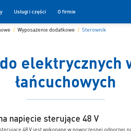
y
Usługi i części
O firmie
chowe
Wyposażenie dodatkowe
Sterownik
do elektrycznych
łańcuchowych
a napięcie sterujące 48 V
sterujące 48 V jest wykonane w nowoczesnej odpornej n