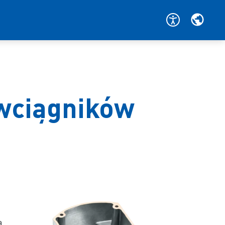
 wciągników
a