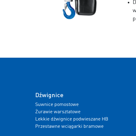
D
w
p
Dźwignice
Suwnice pomostowe
Żurawie warsztatowe
Lekkie dźwignice podwieszane HB
Przestawne wciągarki bramowe