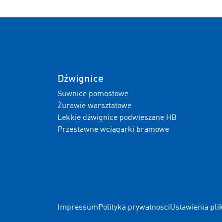
Dźwignice
Suwnice pomostowe
Żurawie warsztatowe
Lekkie dźwignice podwieszane HB
Przestawne wciągarki bramowe
Impressum
Polityka prywatnosci
Ustawienia pli