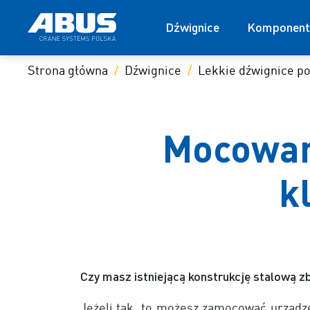
Dźwignice
Komponent
Strona główna
Dźwignice
Lekkie dźwignice p
Mocowan
k
Czy masz istniejącą konstrukcję stalową 
Jeżeli tak, to możesz zamocować urząd