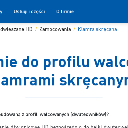
y
Usługi i części
O firmie
odwieszane HB
Zamocowania
Klamra skręcana
ie do profilu wal
lamrami skręcany
zbudowaną z profili walcowanych (dwuteowników)?
zenie dźwignicowe HB bezpośrednio do belki dwuteowe