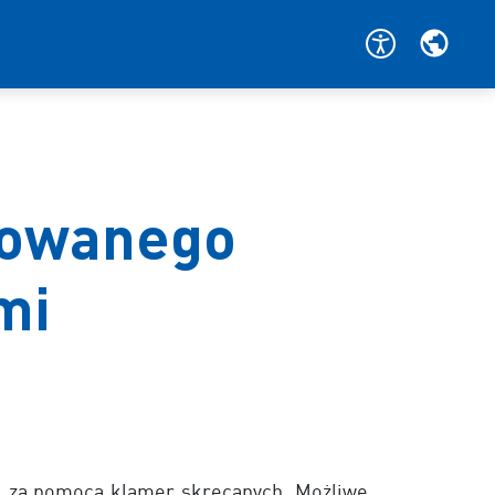
cowanego
mi
j za pomocą klamer skręcanych. Możliwe